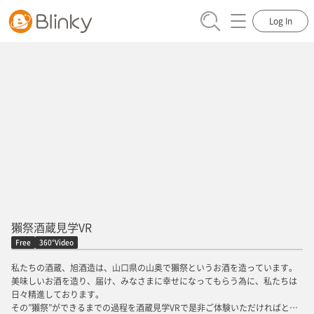
Log In
獺祭酒蔵見学VR
Free
360°Video
私たちの酒蔵、旭酒造は、山口県の山奥で獺祭というお酒を造っています。
美味しいお酒を造り、届け、みなさまに幸せになってもらう為に、私たちは
日々精進しております。
その”獺祭”ができるまでの過程を酒蔵見学VRで是非ご体験いただければと思