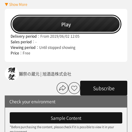
います。
▼ Show More
Play
Delivery period
From 2019/06/02 12:05
Sales period
-
Viewing period
Until stopped showing
Price
Free
獺祭の蔵元 | 旭酒造株式会社
Subscribe
Check your environment
Sample Content
*Before purchasing the content, please check if it is possible to view it in your
environment.